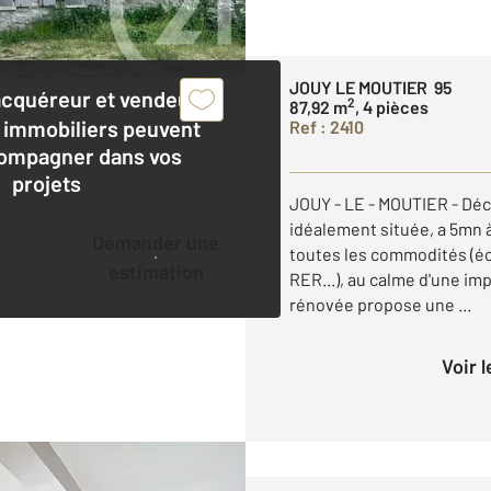
JOUY LE MOUTIER 95
acquéreur et vendeur,
2
87,92 m
, 4 pièces
 immobiliers peuvent
Ref : 2410
ompagner dans vos
projets
JOUY - LE - MOUTIER - Dé
idéalement située, a 5mn à
Demander une
toutes les commodités (éc
estimation
RER...), au calme d'une i
rénovée propose une ...
Voir 