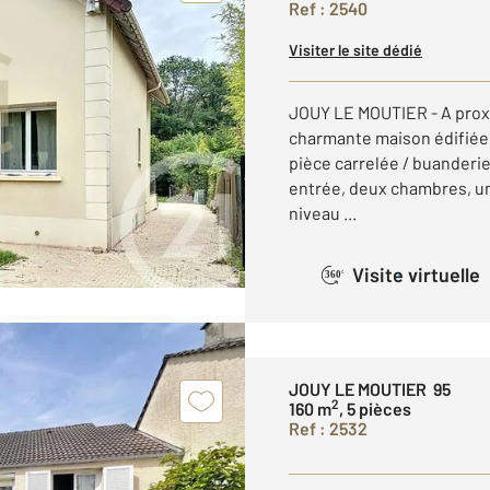
Ref : 2540
Visiter le site dédié
JOUY LE MOUTIER - A proxi
charmante maison édifiée
pièce carrelée / buanderi
entrée, deux chambres, un
niveau ...
Visite virtuelle
360°
JOUY LE MOUTIER 95
2
160 m
, 5 pièces
Ref : 2532