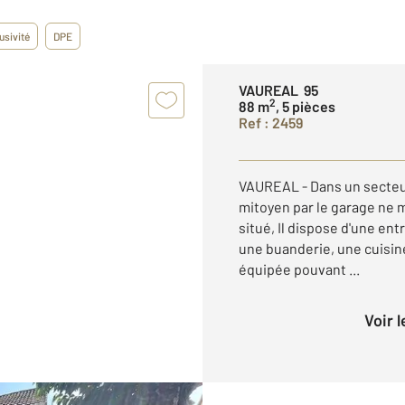
usivité
DPE
VAUREAL 95
2
88 m
, 5 pièces
Ref : 2459
VAUREAL - Dans un secteur
mitoyen par le garage ne 
situé, Il dispose d'une en
une buanderie, une cuisi
équipée pouvant ...
Voir 