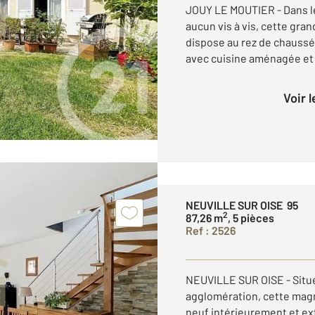
JOUY LE MOUTIER - Dans le
aucun vis à vis, cette gra
dispose au rez de chaussé
avec cuisine aménagée et .
Voir 
NEUVILLE SUR OISE 95
2
87,26 m
, 5 pièces
Ref : 2526
NEUVILLE SUR OISE - Située
agglomération, cette magn
neuf intérieurement et ex