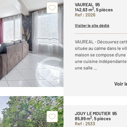
VAUREAL 95
2
142,63 m
, 5 pièces
Ref : 2026
Visiter le site dédié
VAUREAL - Découvrez cet
située au calme dans le vil
maison se compose d'une e
une cuisine indépendante
une salle ...
Voir 
JOUY LE MOUTIER 95
2
85,89 m
, 5 pièces
Ref : 2533