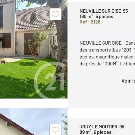
NEUVILLE SUR OISE 95
2
160 m
, 5 pièces
Ref : 2126
NEUVILLE SUR OISE - Dan
des transports (bus 1203,
écoles, magnifique maison
de près de 1000M². Le bien
Voir 
JOUY LE MOUTIER 95
2
89 m
, 6 pièces