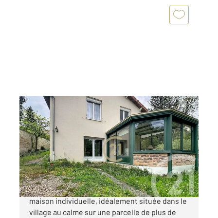
VAUREAL 95
2
88,65 m
, 5 pièces
Ref : 2239
Maison à vendre
285 000 €
VAUREAL - Découvrez cette magnifique
maison individuelle, idéalement située dans le
village au calme sur une parcelle de plus de