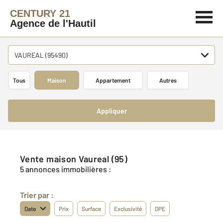
CENTURY 21
Agence de l'Hautil
VAUREAL (95490)
Tous
Maison
Appartement
Autres
Appliquer
Vente maison Vaureal (95)
5 annonces immobilières :
Trier par :
Date
Prix
Surface
Exclusivité
DPE