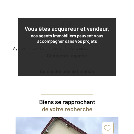
1
Vous êtes acquéreur et vendeur,
nos agents immobiliers peuvent vous
accompagner dans vos projets
Agence immobilière
Vente
Vente maison
Contacter l'agence
Demander une estimation
Biens se rapprochant
de votre recherche