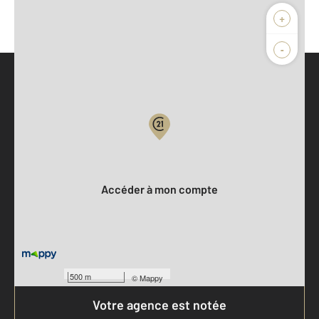
+
-
Parlons de vous, parlons biens
Votre compte :
Accéder à mon compte
500 m
©
Mappy
Votre agence est notée