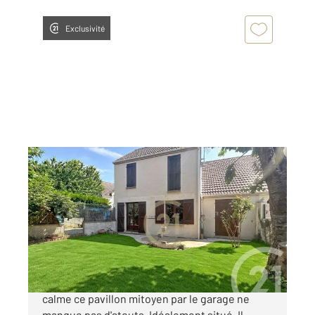
Exclusivité
VAUREAL 95
2
88 m
, 5 pièces
Ref : 2459
Maison à vendre
319 900 €
VAUREAL - Dans un secteur résidentiel et au
calme ce pavillon mitoyen par le garage ne
manque pas d'atouts. Idéalement situé, Il