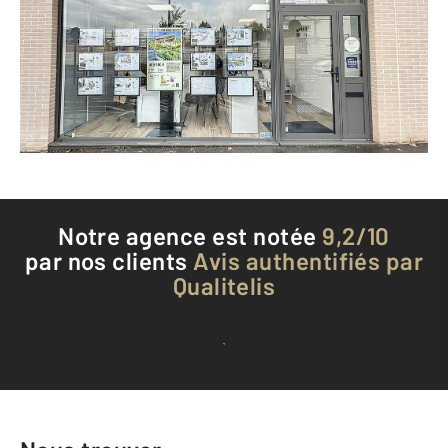
JOUY LE MOUTIER - 95280
Envoyer un message
Téléphoner à l'agence
Notre agence est notée
9,2/10
par nos clients
Avis authentifiés par
Qualitelis
Voir tous les avis clients