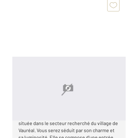
VAUREAL 95
2
109,92 m
, 6 pièces
Ref : 2226
Maison à vendre
349 900 €
VAUREAL - Charmante maison individuelle
située dans le secteur recherché du village de
Vauréal. Vous serez séduit par son charme et
sa luminosité. Elle se compose d'une entrée,