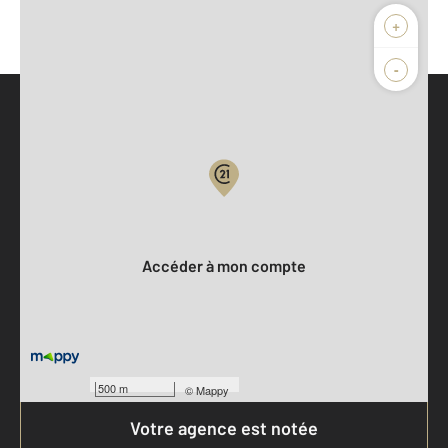
+
-
Parlons de vous, parlons biens
Votre compte :
Accéder à mon compte
500 m
©
Mappy
Votre agence est notée