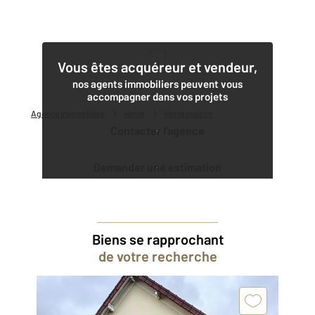
1
Vous êtes acquéreur et vendeur,
nos agents immobiliers peuvent vous
accompagner dans vos projets
Agence immobilière
Vente
Vente maison
Contacter l'agence
Demander une estimation
Biens se rapprochant
de votre recherche