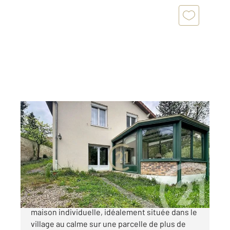
VAUREAL 95
2
88,65 m
, 5 pièces
Ref : 2239
Maison à vendre
285 000 €
VAUREAL - Découvrez cette magnifique
maison individuelle, idéalement située dans le
village au calme sur une parcelle de plus de