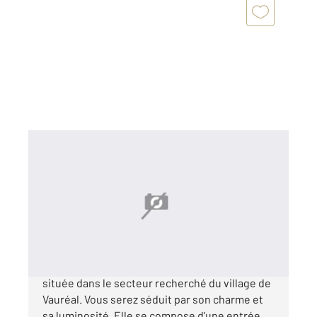
VAUREAL 95
2
109,92 m
, 6 pièces
Ref : 2226
Maison à vendre
349 900 €
VAUREAL - Charmante maison individuelle
située dans le secteur recherché du village de
Vauréal. Vous serez séduit par son charme et
sa luminosité. Elle se compose d'une entrée,