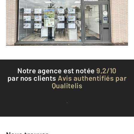
JOUY LE MOUTIER - 95280
Envoyer un message
Téléphoner à l'agence
Notre agence est notée
9,2/10
par nos clients
Avis authentifiés par
Qualitelis
Voir tous les avis clients