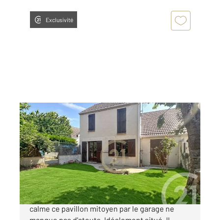
Exclusivité
VAUREAL 95
2
88 m
, 5 pièces
Ref : 2459
Maison à vendre
319 900 €
VAUREAL - Dans un secteur résidentiel et au
calme ce pavillon mitoyen par le garage ne
manque pas d'atouts. Idéalement situé, Il