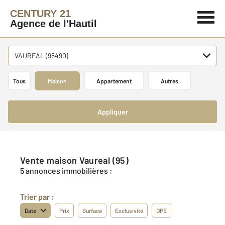
CENTURY 21
Agence de l'Hautil
VAUREAL (95490)
Tous
Maison
Appartement
Autres
Appliquer
Vente maison Vaureal (95)
5 annonces immobilières :
Trier par :
Date
Prix
Surface
Exclusivité
DPE