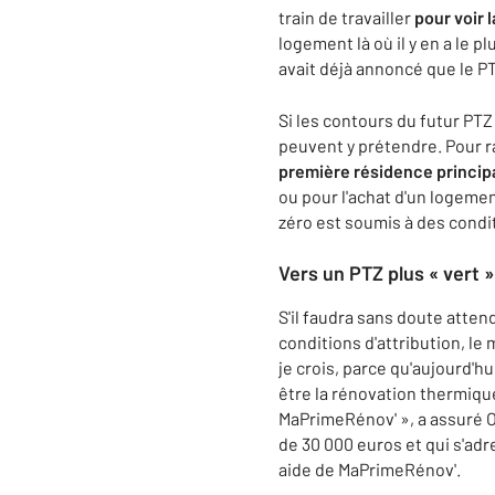
train de travailler
pour voir 
logement là où il y en a le p
avait déjà annoncé que le PT
Si les contours du futur PT
peuvent y prétendre. Pour r
première résidence princip
ou pour l'achat d'un logeme
zéro est soumis à des condi
Vers un PTZ plus « vert »
S'il faudra sans doute atten
conditions d'attribution, le m
je crois, parce qu'aujourd'h
être la rénovation thermique
MaPrimeRénov' », a assuré Ol
de 30 000 euros et qui s'adr
aide de MaPrimeRénov'.