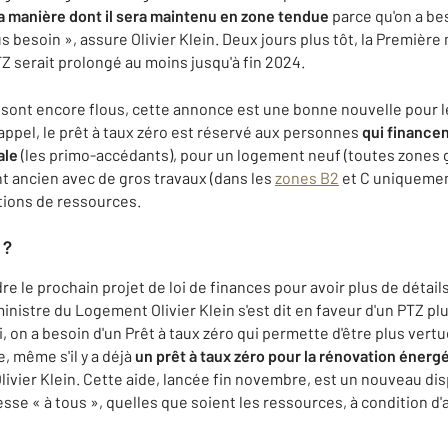
la manière dont il sera maintenu en zone tendue
parce qu'on a be
lus besoin », assure Olivier Klein. Deux jours plus tôt, la Premièr
Z serait prolongé au moins jusqu'à fin 2024.
Z sont encore flous, cette annonce est une bonne nouvelle pour 
appel, le prêt à taux zéro est réservé aux personnes
qui financen
ale
(les primo-accédants), pour un logement neuf (toutes zone
nt ancien avec de gros travaux (dans les
zones B2
et C uniquement
tions de ressources.
 ?
dre le prochain projet de loi de finances pour avoir plus de détai
inistre du Logement Olivier Klein s'est dit en faveur d'un PTZ plus 
ui, on a besoin d'un Prêt à taux zéro qui permette d'être plus ve
, même s'il y a déjà
un prêt à taux zéro pour la rénovation énerg
ivier Klein. Cette aide, lancée fin novembre, est un nouveau dis
esse « à tous », quelles que soient les ressources, à condition 